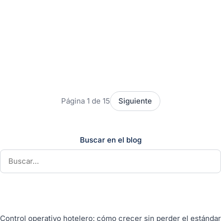
Optimiza la gestión de flotas y
maquinaria pesada con GDW Fleet
En la industria de la logística y la gestión de
operaciones, la eficiencia operativa es clave para el
éxito. Sin las herramientas adecuadas, las empresas
pueden enfrentar una serie de desafíos que afectan su
Seguir leyendo
14 de marzo de 2025
productividad y rentabilidad. En este artículo,
exploraremos cómo GDW Fleet puede revolucionar la
Página 1 de 15
Siguiente
gestión de flotas y maquinaria pesada, ofreciendo
soluciones […]
Buscar en el blog
Control operativo hotelero: cómo crecer sin perder el estándar