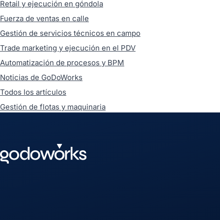
Retail y ejecución en góndola
Fuerza de ventas en calle
Gestión de servicios técnicos en campo
Trade marketing y ejecución en el PDV
Automatización de procesos y BPM
Noticias de GoDoWorks
Todos los artículos
Gestión de flotas y maquinaria