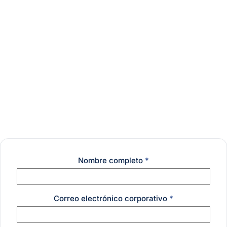
vendedores, supervisores, inspectores—, el impacto es
Seguir leyendo
11 de febrero de 2026
aún más sensible: el costo laboral aumenta mientras el
margen de maniobra se reduce. En este contexto, el
mayor riesgo es responder con soluciones de corto […]
Nombre completo
*
Correo electrónico corporativo
*