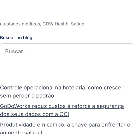
sazonalidades e prever as competências
necessárias para cobrir necessidades futuras,
otimizando o planejamento de recursos.
atestados médicos, GDW Health, Saúde
Buscar no blog
Controle operacional na hotelaria: como crescer
sem perder o padrão
GoDoWorks reduz custos e reforça a segurança
dos seus dados com a OCI
Produtividade em campo: a chave para enfrentar o
aumento salarial