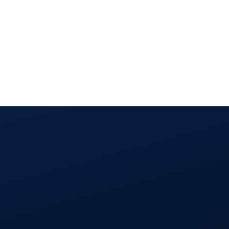
 América Latina
 digital: vivemos em plena
as em campo, está logo ali. […]
2 de setembro de 2021