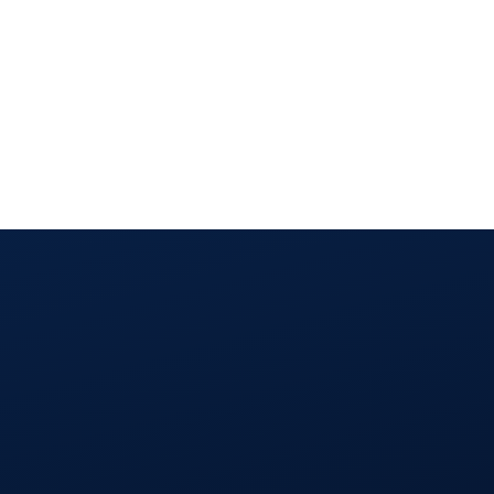
d Management Software que mais cresce na
 século XXI — e é uma afirmação incompleta. É o presente que é
ente, que vai facilitar enormemente a gestão das tarefas diári