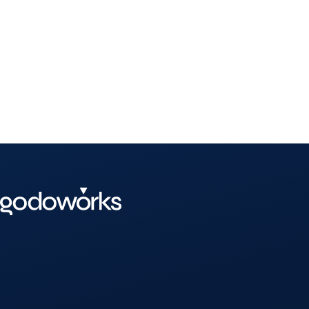
GDW PARTNERS
Veja como entrar na rede de Fiel
Dizer que o futuro é digital soa banal neste ponto do
transformação tecnológica. Para muitas empresas, esse pres
Continuar lendo