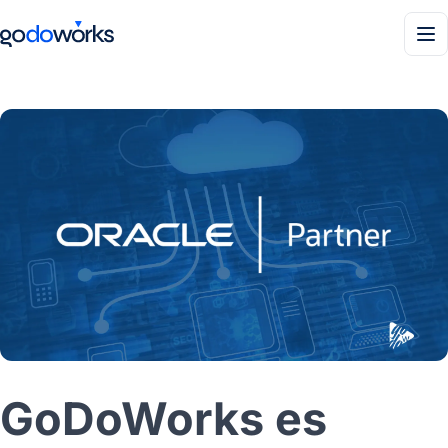
Men
GoDoWorks es