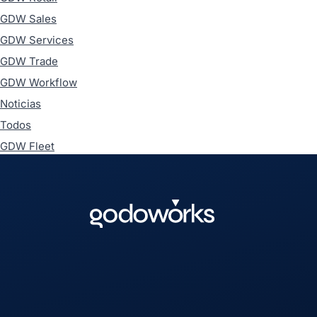
GDW Sales
GDW Services
GDW Trade
GDW Workflow
Noticias
Todos
GDW Fleet